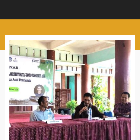
SEMINAR INTERNALISASI
NILAI-NILAI PANCUR KASIH
DALAM SPIRITUALITAS SFA