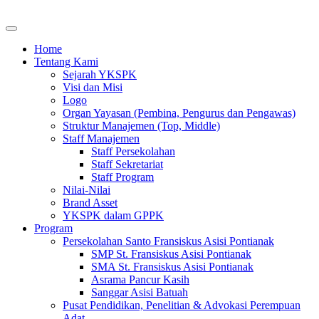
Home
Tentang Kami
Sejarah YKSPK
Visi dan Misi
Logo
Organ Yayasan (Pembina, Pengurus dan Pengawas)
Struktur Manajemen (Top, Middle)
Staff Manajemen
Staff Persekolahan
Staff Sekretariat
Staff Program
Nilai-Nilai
Brand Asset
YKSPK dalam GPPK
Program
Persekolahan Santo Fransiskus Asisi Pontianak
SMP St. Fransiskus Asisi Pontianak
SMA St. Fransiskus Asisi Pontianak
Asrama Pancur Kasih
Sanggar Asisi Batuah
Pusat Pendidikan, Penelitian & Advokasi Perempuan
Adat